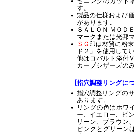
セニングのカット
す。
製品の仕様および
があります。
ＳＡＬＯＮ ＭＯＤ
マークまたは光邦
ＳＧ
印は材質に粉
ド２」を使用して
他はコバルト添付ＶＧ
カーブシザーズのみ
【指穴調整リングに
指穴調整リングの
あります。
リングの色はホワ
ー、イエロー、ピ
リーン、ブラウン、
ピンクとグリーン