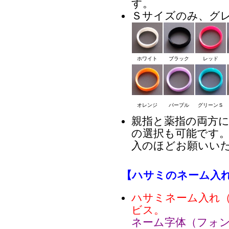
す。
Ｓサイズのみ、グ
ホワイト
ブラック
レッド
オレンジ
パープル
グリーンＳ
親指と薬指の両方
の選択も可能です
入のほどお願いい
【ハサミのネーム入
ハサミネーム入れ
ビス。
ネーム字体（フォ