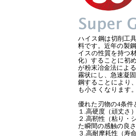
ハイス鋼は切削工
料です。近年の製
イスの性質を持つ
化）することに初
が粉末冶金法によ
霧状にし、急速凝
鋼することにより
も小さくなります
優れた刃物の4条件
１.高硬度（頑丈さ
２.高靭性（粘り・
た瞬間の感触の良
３.高耐摩耗性（寿