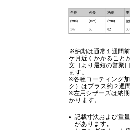
全長
刃長
柄長
重
(mm)
(mm)
(mm)
(g)
147
65
82
38
※納期は通常１週間
ケ月近くかかること
文日より最短の営業
ます。
※各種コーティング
ク）はプラス約２週
※左用シザーズは納
かります。
記載寸法および重
があります。