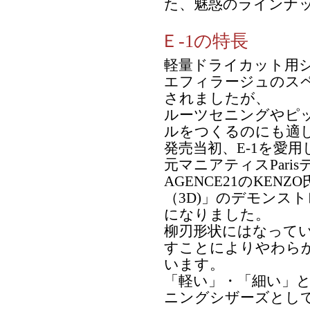
た、魅惑のラインナ
Ｅ-1の特長
軽量ドライカット用
エフィラージュのス
されましたが、
ルーツセニングやピ
ルをつくるのにも適
発売当初、E-1を愛
元マニアティスPari
AGENCE21のKE
（3D)」のデモンス
になりました。
柳刃形状にはなって
すことによりやわら
います。
「軽い」・「細い」
ニングシザーズとし