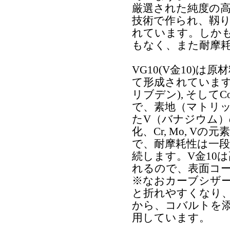
厳選された純度の
技術で作られ、靱
れています。しか
もなく、また耐摩
VG10(V金10)
て形成されています。C
リブデン), そし
で、素地（マトリ
たV（バナジウム
化、Cr, Mo, 
で、耐摩耗性は一
続します。V金10
れるので、表面コ
※なおカーブシザ
と折れやすくなり
から、コバルトを添
用しています。