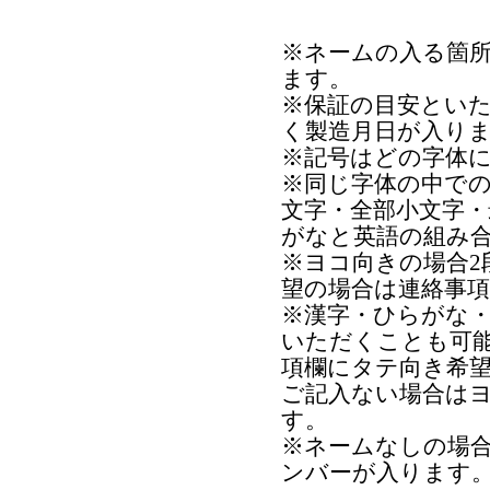
※ネームの入る箇
ます。
※保証の目安とい
く製造月日が入り
※記号はどの字体
※同じ字体の中で
文字・全部小文字
がなと英語の組み
※ヨコ向きの場合2
望の場合は連絡事
※漢字・ひらがな
いただくことも可
項欄にタテ向き希
ご記入ない場合は
す。
※ネームなしの場
ンバーが入ります