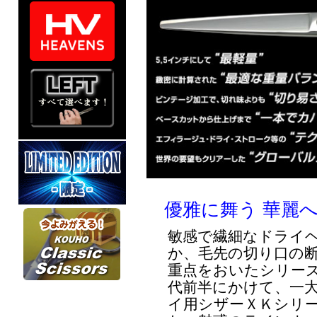
優雅に舞う 華麗
敏感で繊細なドライ
か、毛先の切り口の
重点をおいたシリーズで
代前半にかけて、一
イ用シザーＸＫシリ