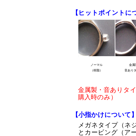
【ヒットポイントに
ノーマル
金属
（樹脂）
音あり
金属製・音ありタ
購入時のみ）
【小指かけについて
メガネタイプ（ネ
とカービング（ア