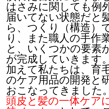
はさみに関しても例
届いてない状態だと
ら、つくり（構造）
り、また職人の手作
と、いくつかの要素
が完成していきます
加えて私たちは、育
のケア用品の開発と研
おこなってきました
頭皮と髪の一体ケア